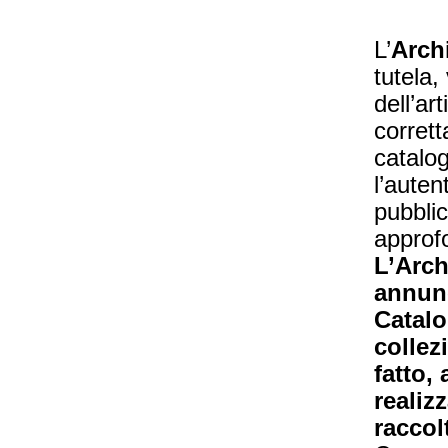
L’
Arch
tutela,
dell’ar
corrett
catalog
l’auten
pubblic
approfo
L’Arch
annunc
Catalo
collez
fatto,
realiz
raccolt