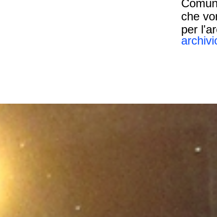
Comunic
che vo
per l'a
archiv