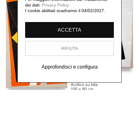
dei dati:
Privacy Policy
.
I cookie abilitati scadranno il 04/02/2027.
ACCETTA
RIFIUTA
Approfondisci e configura
Senza titolo,
2010
Acrilico su tela
100 × 80 cm
Senza titolo,
2010
Acrilico su tela
80 × 50,5 cm