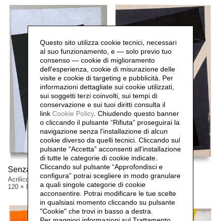
Questo sito utilizza cookie tecnici, necessari
al suo funzionamento, e — solo previo tuo
consenso — cookie di miglioramento
dell'esperienza, cookie di misurazione delle
visite e cookie di targeting e pubblicità. Per
informazioni dettagliate sui cookie utilizzati,
sui soggetti terzi coinvolti, sui tempi di
conservazione e sui tuoi diritti consulta il
link
Cookie Policy
.
Chiudendo questo banner
o cliccando il pulsante “Rifiuta” proseguirai la
navigazione senza l'installazione di alcun
cookie diverso da quelli tecnici. Cliccando sul
pulsante “Accetta”
acconsenti all'installazione
di tutte le categorie di cookie indicate.
Cliccando sul pulsante “Approfondisci e
Senza titolo,
2011
Senza titolo,
2010
configura” potrai scegliere in modo granulare
Acrilico su tela
Acrilico su tela
a quali singole categorie di cookie
120 × 80 cm
80 × 50,5 cm
acconsentire. Potrai modificare le tue scelte
in qualsiasi momento cliccando su pulsante
"Cookie" che trovi in basso a destra.
Per maggiori informazioni sul Trattamento