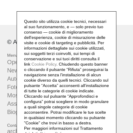
Questo sito utilizza cookie tecnici, necessari
al suo funzionamento, e — solo previo tuo
consenso — cookie di miglioramento
dell'esperienza, cookie di misurazione delle
© Archivio Gianfranco Pardi
visite e cookie di targeting e pubblicità. Per
informazioni dettagliate sui cookie utilizzati,
sui soggetti terzi coinvolti, sui tempi di
Menu
conservazione e sui tuoi diritti consulta il
Opere
link
Cookie Policy
.
Chiudendo questo banner
News
o cliccando il pulsante “Rifiuta” proseguirai la
navigazione senza l'installazione di alcun
Autentiche
cookie diverso da quelli tecnici. Cliccando sul
pulsante “Accetta”
acconsenti all'installazione
Fotografia
di tutte le categorie di cookie indicate.
Mostre
Cliccando sul pulsante “Approfondisci e
configura” potrai scegliere in modo granulare
Associazione
a quali singole categorie di cookie
Biografia
acconsentire. Potrai modificare le tue scelte
in qualsiasi momento cliccando su pulsante
"Cookie" che trovi in basso a destra.
Contatti
Per maggiori informazioni sul Trattamento
archiviopardi@gmail.com