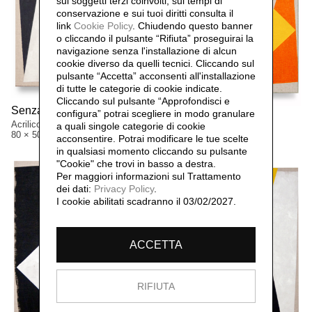
sui soggetti terzi coinvolti, sui tempi di
conservazione e sui tuoi diritti consulta il
link
Cookie Policy
.
Chiudendo questo banner
o cliccando il pulsante “Rifiuta” proseguirai la
navigazione senza l'installazione di alcun
cookie diverso da quelli tecnici. Cliccando sul
pulsante “Accetta”
acconsenti all'installazione
di tutte le categorie di cookie indicate.
Cliccando sul pulsante “Approfondisci e
Senza titolo,
2010
configura” potrai scegliere in modo granulare
Senza titolo,
2010
Acrilico su tela
a quali singole categorie di cookie
Acrilico su tela
80 × 50,5 cm
acconsentire. Potrai modificare le tue scelte
80 × 50,5 cm
in qualsiasi momento cliccando su pulsante
"Cookie" che trovi in basso a destra.
Per maggiori informazioni sul Trattamento
dei dati:
Privacy Policy
.
I cookie abilitati scadranno il 03/02/2027.
ACCETTA
RIFIUTA