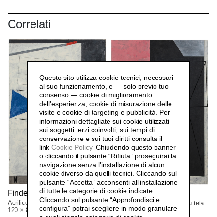
Correlati
Questo sito utilizza cookie tecnici, necessari
al suo funzionamento, e — solo previo tuo
consenso — cookie di miglioramento
dell'esperienza, cookie di misurazione delle
visite e cookie di targeting e pubblicità. Per
informazioni dettagliate sui cookie utilizzati,
sui soggetti terzi coinvolti, sui tempi di
conservazione e sui tuoi diritti consulta il
link
Cookie Policy
.
Chiudendo questo banner
o cliccando il pulsante “Rifiuta” proseguirai la
navigazione senza l'installazione di alcun
cookie diverso da quelli tecnici. Cliccando sul
pulsante “Accetta”
acconsenti all'installazione
di tutte le categorie di cookie indicate.
Finder,
Finder,
1989
1989
Cliccando sul pulsante “Approfondisci e
Acrilico e lastra di metallo
Acrilico e lastra di metallo su tela
configura” potrai scegliere in modo granulare
120 × 80 cm
120 × 80 cm