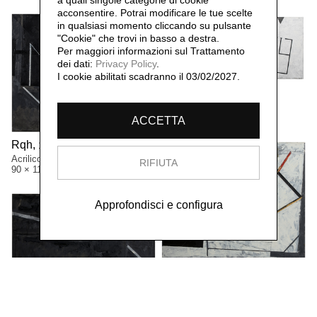
a quali singole categorie di cookie
acconsentire. Potrai modificare le tue scelte
in qualsiasi momento cliccando su pulsante
"Cookie" che trovi in basso a destra.
Per maggiori informazioni sul Trattamento
dei dati:
Privacy Policy
.
I cookie abilitati scadranno il 03/02/2027.
Monk,
1988
Acrilico su tela
200 × 450 cm
ACCETTA
Rqh,
1988
Acrilico su tela
RIFIUTA
90 × 110 cm
Approfondisci e configura
Warz,
1988
Acrilico e metallo su tela
90 × 110 cm